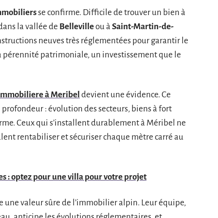
mmobiliers
se confirme. Difficile de trouver un bien à
 dans la vallée de
Belleville
ou à
Saint-Martin-de-
constructions neuves très réglementées pour garantir le
 la pérennité patrimoniale, un investissement que le
immobiliere à Meribel
devient une évidence. Ce
 profondeur : évolution des secteurs, biens à fort
rme. Ceux qui s’installent durablement à Méribel ne
eulent rentabiliser et sécuriser chaque mètre carré au
 : optez pour une villa pour votre projet
une valeur sûre de l’immobilier alpin. Leur équipe,
au, anticipe les évolutions réglementaires, et