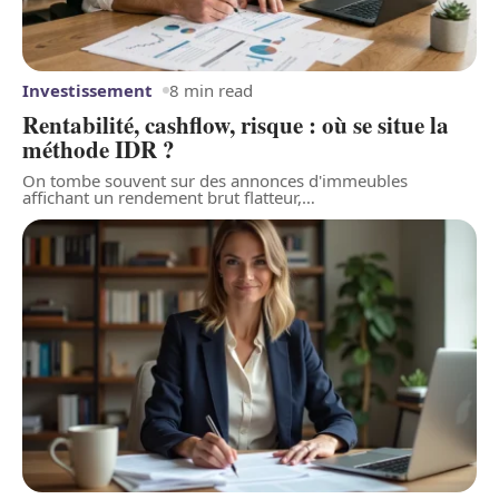
Investissement
8 min read
Rentabilité, cashflow, risque : où se situe la
méthode IDR ?
On tombe souvent sur des annonces d'immeubles
affichant un rendement brut flatteur,
…