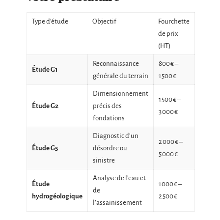
Type d’étude
Objectif
Fourchette
de prix
(HT)
Reconnaissance
800 € –
Étude G1
générale du terrain
1 500 €
Dimensionnement
1 500 € –
Étude G2
précis des
3 000 €
fondations
Diagnostic d’un
2 000 € –
Étude G5
désordre ou
5 000 €
sinistre
Analyse de l’eau et
Étude
1 000 € –
de
hydrogéologique
2 500 €
l’assainissement