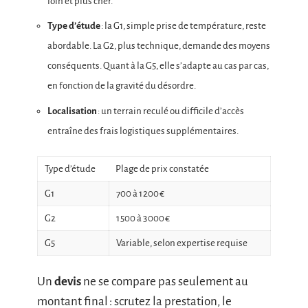
loin et plus cher.
Type d’étude
: la G1, simple prise de température, reste
abordable. La G2, plus technique, demande des moyens
conséquents. Quant à la G5, elle s’adapte au cas par cas,
en fonction de la gravité du désordre.
Localisation
: un terrain reculé ou difficile d’accès
entraîne des frais logistiques supplémentaires.
Type d’étude
Plage de prix constatée
G1
700 à 1 200 €
G2
1 500 à 3 000 €
G5
Variable, selon expertise requise
Un
devis
ne se compare pas seulement au
montant final : scrutez la prestation, le