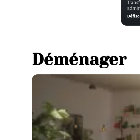
Transf
admini
Défisc
Déménager