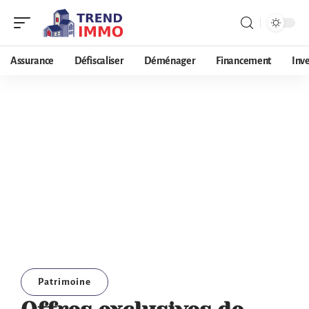
Assurance
Défiscaliser
Déménager
Financement
Inv
Patrimoine