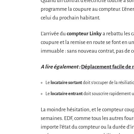
Quand un contrat d’électricité touche à so
programme la coupure au compteur. L’énerg
celui du prochain habitant.
L’arrivée du
compteur Linky
a rebattu les c
coupure et la remise en route se font en un 
immuable : sans nouveau contrat, pas de c
A lire également :
Déplacement facile de m
Le
locataire sortant
doit s’occuper de la résiliati
Le
locataire entrant
doit souscrire rapidement u
La moindre hésitation, et le compteur coup
semaines. EDF, comme tous les autres four
importe l’état du compteur ou la durée d’i