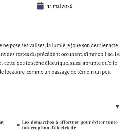
14 mai 2026
 ne pose ses valises, la lumière joue son dernier acte
dant des restes du précédent occupant, s’immobilise. Le
e : cette petite scène électrique, aussi abrupte qu’elle
de locataire, comme un passage de témoin un peu
nt-
Les démarches à effectuer pour éviter toute
interruption d’électricité