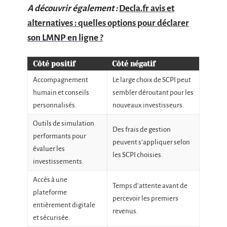
A découvrir également :
Decla.fr avis et
alternatives : quelles options pour déclarer
son LMNP en ligne ?
Côté positif
Côté négatif
Accompagnement
Le large choix de SCPI peut
humain et conseils
sembler déroutant pour les
personnalisés.
nouveaux investisseurs.
Outils de simulation
Des frais de gestion
performants pour
peuvent s’appliquer selon
évaluer les
les SCPI choisies.
investissements.
Accès à une
Temps d’attente avant de
plateforme
percevoir les premiers
entièrement digitale
revenus.
et sécurisée.