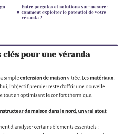
ign
Entre pergolas et solutions sur-mesure :
comment exploiter le potentiel de votre
véranda ?
s clés pour une véranda
 la simple
extension de maison
vitrée. Les
matériaux
,
ui, l’objectif premier reste d’offrir une nouvelle
e tout en optimisant le confort thermique.
onstructeur de maison dans le nord, un vrai atout
vient d’analyser certains éléments essentiels :