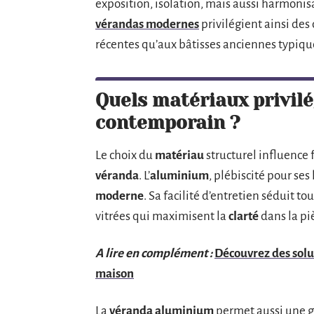
exposition, isolation, mais aussi harmonis
vérandas modernes
privilégient ainsi des
récentes qu’aux bâtisses anciennes typiqu
Quels matériaux privilé
contemporain ?
Le choix du
matériau
structurel influence 
véranda
. L’
aluminium
, plébiscité pour ses
moderne
. Sa facilité d’entretien séduit 
vitrées qui maximisent la
clarté
dans la pi
A lire en complément :
Découvrez des solu
maison
La
véranda aluminium
permet aussi une g