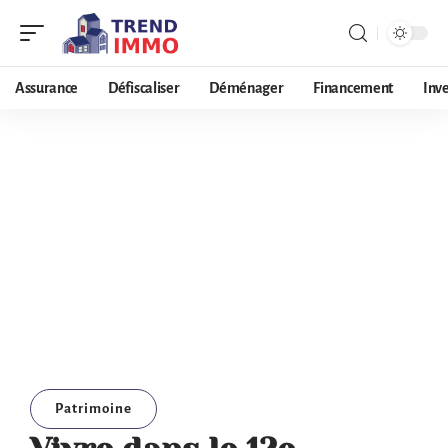
Assurance
Défiscaliser
Déménager
Financement
Inv
Patrimoine