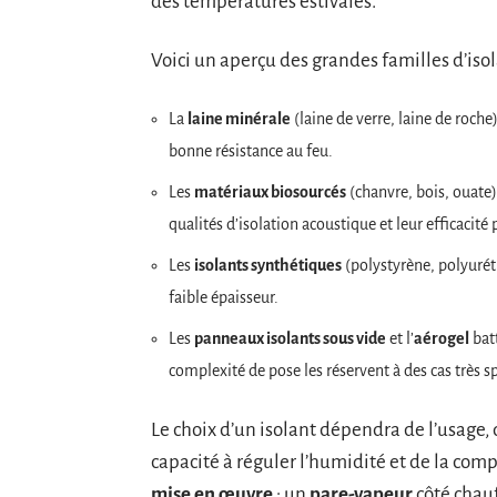
des températures estivales.
Voici un aperçu des grandes familles d’isola
La
laine minérale
(laine de verre, laine de roche
bonne résistance au feu.
Les
matériaux biosourcés
(chanvre, bois, ouate)
qualités d’isolation acoustique et leur efficacité 
Les
isolants synthétiques
(polystyrène, polyurét
faible épaisseur.
Les
panneaux isolants sous vide
et l’
aérogel
batt
complexité de pose les réservent à des cas très s
Le choix d’un isolant dépendra de l’usage, 
capacité à réguler l’humidité et de la compa
mise en œuvre
: un
pare-vapeur
côté chauf