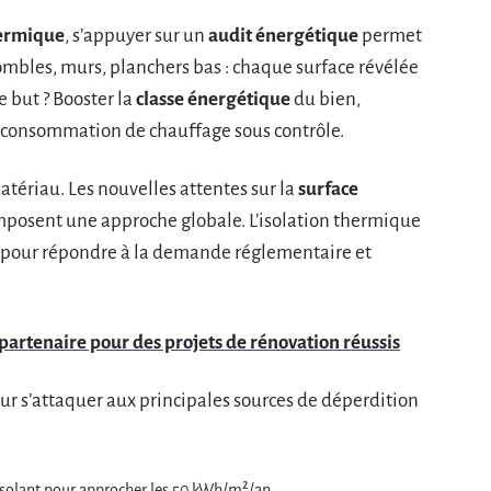
hermique
, s’appuyer sur un
audit énergétique
permet
Combles, murs, planchers bas : chaque surface révélée
e but ? Booster la
classe énergétique
du bien,
a consommation de chauffage sous contrôle.
matériau. Les nouvelles attentes sur la
surface
rt imposent une approche globale. L’isolation thermique
pour répondre à la demande réglementaire et
 partenaire pour des projets de rénovation réussis
our s’attaquer aux principales sources de déperdition
’isolant pour approcher les 50 kWh/m²/an.