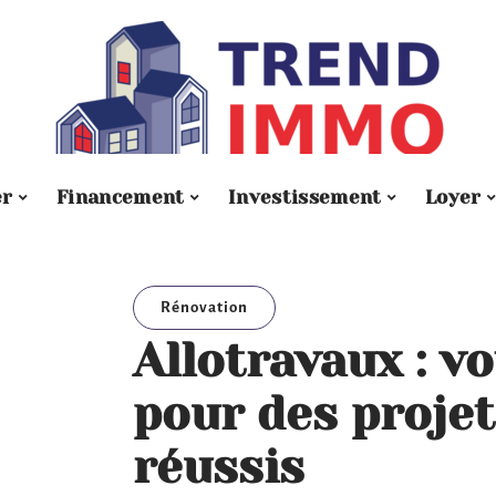
er
Financement
Investissement
Loyer
Rénovation
Allotravaux : v
pour des proje
réussis