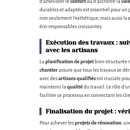
d’améliorer le
confort
ou d’accroître la
vale
durables et adaptés est essentiel pour un p
non seulement l’esthétique, mais aussi la
éco-responsables croissantes.
Exécution des travaux : su
avec les artisans
La
planification de projet
bien structurée r
chantier
assure que tous les travaux se d
avec des
artisans qualifiés
est cruciale po
maintenir la
qualité
du travail. Le rôle d’u
faciliter ce processus en connectant les cli
Finalisation du projet : vér
Pour achever les
projets de rénovation
, un