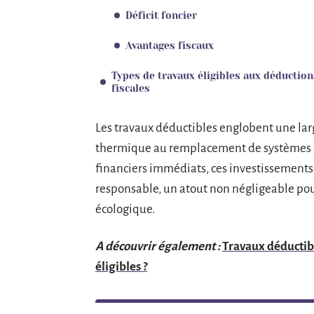
Déficit foncier
Avantages fiscaux
Types de travaux éligibles aux déduction
fiscales
Les travaux déductibles englobent une larg
thermique au remplacement de systèmes d
financiers immédiats, ces investissement
responsable, un atout non négligeable pou
écologique.
A découvrir également :
Travaux déductibl
éligibles ?