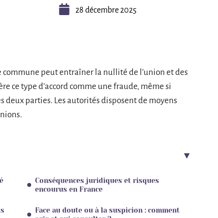
28 décembre 2025
 commune peut entraîner la nullité de l’union et des
idère ce type d’accord comme une fraude, même si
s deux parties. Les autorités disposent de moyens
unions.
é
Conséquences juridiques et risques
encourus en France
ls
Face au doute ou à la suspicion : comment