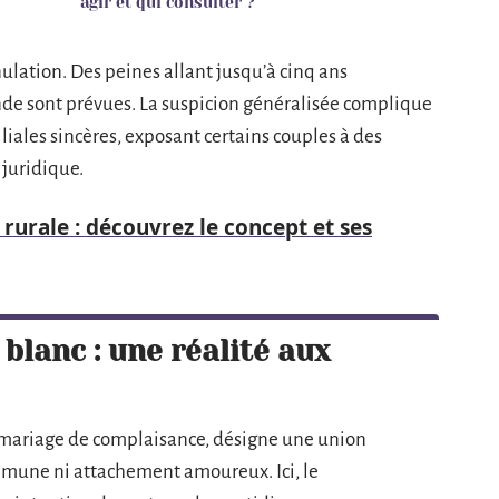
agir et qui consulter ?
lation. Des peines allant jusqu’à cinq ans
e sont prévues. La suspicion généralisée complique
iliales sincères, exposant certains couples à des
 juridique.
 rurale : découvrez le concept et ses
lanc : une réalité aux
e mariage de complaisance, désigne une union
ommune ni attachement amoureux. Ici, le