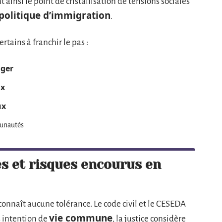
 ainsi le point de cristallisation de tensions sociales
politique d’immigration
.
rtains à franchir le pas :
nger
ux
ux
munautés
s et risques encourus en
connaît aucune tolérance. Le code civil et le CESEDA
vie commune
s intention de
, la justice considère