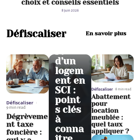
choix et conseils essentiels
8 juin 2026
Fiscal
ité de
Défiscaliser
En savoir plus
l’appo
rt
d’un
logem
ent en
SCI :
Défiscaliser
8 min read
Abattement
point
Défiscaliser
pour
s clés
9 min read
location
Dégrèveme
meublée :
à
nt taxe
quel taux
conna
appliquer ?
foncière :
ître