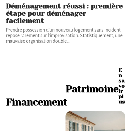
Déménagement réussi : première
étape pour déménager
facilement
Prendre possession d’un nouveau logement sans incident
repose rarement sur l’improvisation. Statistiquement, une
mauvaise organisation double
…
E
E
n
n
s
sa
a
vo
Patrimoine
v
ir
o
pl
Financement
i
us
r
p
l
u
s