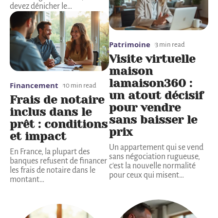
devez dénicher le
…
Patrimoine
3 min read
Visite virtuelle
maison
lamaison360 :
Financement
10 min read
un atout décisif
Frais de notaire
pour vendre
inclus dans le
sans baisser le
prêt : conditions
prix
et impact
Un appartement qui se vend
En France, la plupart des
sans négociation rugueuse,
banques refusent de financer
c'est la nouvelle normalité
les frais de notaire dans le
pour ceux qui misent
…
montant
…