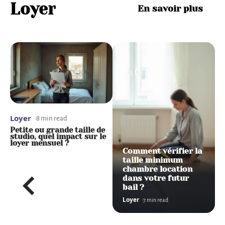
Loyer
En savoir plus
Loyer
Loyer
8 min read
6 min read
n
Petite ou grande taille de
Article 15 de la Loi du 6
is
studio, quel impact sur le
juillet 1989 : que risque un
loyer mensuel ?
bailleur en cas de congé
abusif ?
Comment vérifier la
taille minimum
chambre location
dans votre futur
Comm
bail ?
ent
Loyer
7 min read
calcul