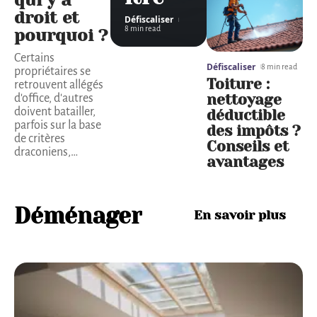
qui y a
droit et
Défiscaliser
8 min read
pourquoi ?
Certains
Défiscaliser
8 min read
propriétaires se
Toiture :
retrouvent allégés
nettoyage
d'office, d'autres
doivent batailler,
déductible
parfois sur la base
des impôts ?
de critères
Conseils et
draconiens,
…
avantages
Déménager
En savoir plus