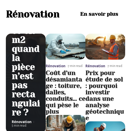
er
une
Rénovation
En savoir plus
surfa
ce en
m2
quand
la
pièce
Rénovation
Rénovation
7 min read
7 min read
Coût d’un
Prix pour
n’est
désamianta
étude de sol
pas
ge : toiture,
: pourquoi
dalles,
investir
recta
conduits… ce
dans une
ngulai
qui pèse le
analyse
re ?
plus
géotechniqu
e
Rénovation
5 min read