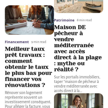
Patrimoine
8 min read
Maison DE
pêcheur à
vendre
Financement
9 min read
méditerranée
Meilleur taux
avec accès
prêt travaux :
direct à la plage
comment
: mythe ou
obtenir le taux
réalité ?
le plus bas pour
Sur les portails immobiliers,
financer vos
taper "maison de pêcheur à
rénovations ?
vendre méditerranée avec
accès direct à la
…
Rénover son logement
représente souvent un
investissement conséquent.
Pour alléger la facture, vous