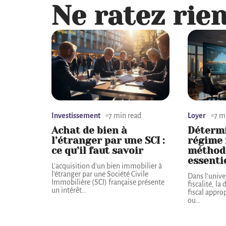
Ne ratez rien
Investissement
7 min read
Loyer
7 m
Achat de bien à
Déterm
l’étranger par une SCI :
régime f
ce qu’il faut savoir
méthode
essenti
L'acquisition d'un bien immobilier à
l'étranger par une Société Civile
Dans l'unive
Immobilière (SCI) française présente
fiscalité, l
un intérêt
…
fiscal appro
ou
…