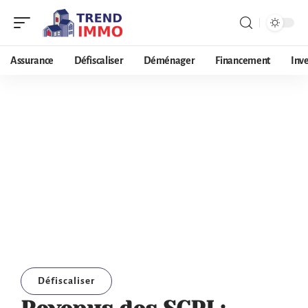
Assurance
Défiscaliser
Déménager
Financement
Inv
Défiscaliser