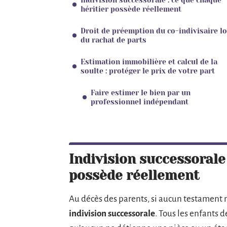
Indivision successorale : ce que chaque
héritier possède réellement
Droit de préemption du co-indivisaire l
du rachat de parts
Estimation immobilière et calcul de la
soulte : protéger le prix de votre part
Faire estimer le bien par un
professionnel indépendant
Indivision successorale
possède réellement
Au décès des parents, si aucun testament n
indivision successorale
. Tous les enfants