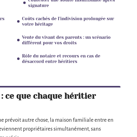
Contester une soulte insuffisante après
signature
ors
Coûts cachés de l’indivision prolongée sur
votre héritage
Vente du vivant des parents : un scénario
différent pour vos droits
Rôle du notaire et recours en cas de
désaccord entre héritiers
 : ce que chaque héritier
e prévoit autre chose, la maison familiale entre en
 deviennent propriétaires simultanément, sans